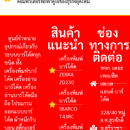
คอมพิวเตอร์พกพาคู่ใจของธุรกิจยุคใหม่
สินค้า
ช่อง
ศูนย์จําหน่าย
แนะนำ
ทางการ
อุปกรณ์เกี่ยวกับ
ติดต่อ
ระบบบาร์โค้ดทุก
เครื่องพิมพ์
ชนิด ทั้ง
บาร์โค้ด
หจก. เดอะ
เครื่องพิมพ์บาร์
ZEBRA
เพอเฟ็ค
โค้ด เครื่องอ่าน
ZD230
เลเบล
บาร์โค้ด เครื่อง
แอนด์ บาร์
เครื่องพิมพ์
อ่านบาร์โค้ดมือ
โค้ด
บาร์โค้ด
ถือ โปรแกรม
SBARCO
ออกแบบบาร์
328/40 หมู่
T43RC
โค้ด ผ้าหมึกริบ
8 ต.สุรศักดิ์
เครื่องพิมพ์
บอน สติ๊กเกอร์
อ.ศรีราชา