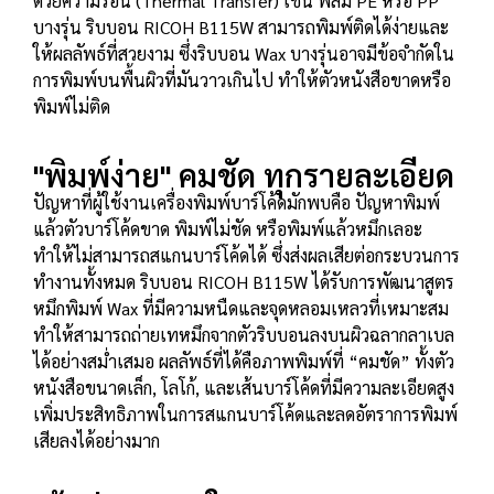
ด้วยความร้อน (Thermal Transfer) เช่น ฟิล์ม PE หรือ PP
บางรุ่น ริบบอน RICOH B115W สามารถพิมพ์ติดได้ง่ายและ
ให้ผลลัพธ์ที่สวยงาม ซึ่งริบบอน Wax บางรุ่นอาจมีข้อจำกัดใน
การพิมพ์บนพื้นผิวที่มันวาวเกินไป ทำให้ตัวหนังสือขาดหรือ
พิมพ์ไม่ติด
"พิมพ์ง่าย" คมชัด ทุกรายละเอียด
ปัญหาที่ผู้ใช้งานเครื่องพิมพ์บาร์โค้ดมักพบคือ ปัญหาพิมพ์
แล้วตัวบาร์โค้ดขาด พิมพ์ไม่ชัด หรือพิมพ์แล้วหมึกเลอะ
ทำให้ไม่สามารถสแกนบาร์โค้ดได้ ซึ่งส่งผลเสียต่อกระบวนการ
ทำงานทั้งหมด ริบบอน RICOH B115W ได้รับการพัฒนาสูตร
หมึกพิมพ์ Wax ที่มีความหนืดและจุดหลอมเหลวที่เหมาะสม
ทำให้สามารถถ่ายเทหมึกจากตัวริบบอนลงบนผิวฉลากลาเบล
ได้อย่างสม่ำเสมอ ผลลัพธ์ที่ได้คือภาพพิมพ์ที่ “คมชัด” ทั้งตัว
หนังสือขนาดเล็ก, โลโก้, และเส้นบาร์โค้ดที่มีความละเอียดสูง
เพิ่มประสิทธิภาพในการสแกนบาร์โค้ดและลดอัตราการพิมพ์
เสียลงได้อย่างมาก