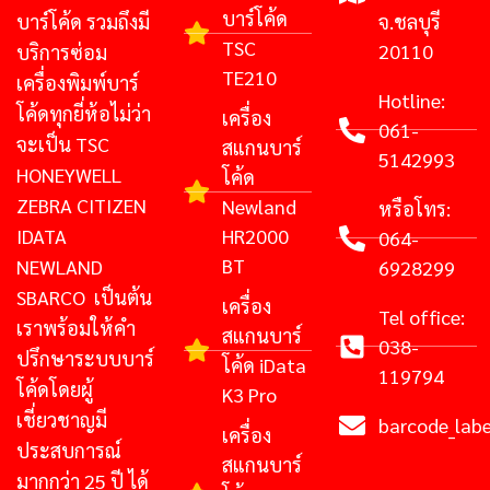
บาร์โค้ด
บาร์โค้ด รวมถึงมี
จ.ชลบุรี
TSC
20110
บริการซ่อม
TE210
เครื่องพิมพ์บาร์
Hotline:
โค้ดทุกยี่ห้อไม่ว่า
เครื่อง
061-
จะเป็น TSC
สแกนบาร์
5142993
HONEYWELL
โค้ด
ZEBRA CITIZEN
Newland
หรือโทร:
IDATA
HR2000
064-
BT
NEWLAND
6928299
SBARCO เป็นต้น
เครื่อง
Tel office:
เราพร้อมให้คำ
สแกนบาร์
038-
ปรึกษาระบบบาร์
โค้ด iData
119794
โค้ดโดยผู้
K3 Pro
เชี่ยวชาญมี
barcode_lab
เครื่อง
ประสบการณ์
สแกนบาร์
มากกว่า 25 ปี ได้