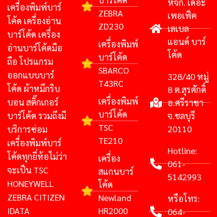
หจก. เดอะ
เครื่องพิมพ์บาร์
ZEBRA
เพอเฟ็ค
โค้ด เครื่องอ่าน
ZD230
เลเบล
บาร์โค้ด เครื่อง
แอนด์ บาร์
เครื่องพิมพ์
อ่านบาร์โค้ดมือ
โค้ด
บาร์โค้ด
ถือ โปรแกรม
SBARCO
ออกแบบบาร์
328/40 หมู่
T43RC
โค้ด ผ้าหมึกริบ
8 ต.สุรศักดิ์
เครื่องพิมพ์
บอน สติ๊กเกอร์
อ.ศรีราชา
บาร์โค้ด
บาร์โค้ด รวมถึงมี
จ.ชลบุรี
TSC
20110
บริการซ่อม
TE210
เครื่องพิมพ์บาร์
Hotline:
โค้ดทุกยี่ห้อไม่ว่า
เครื่อง
061-
จะเป็น TSC
สแกนบาร์
5142993
HONEYWELL
โค้ด
ZEBRA CITIZEN
Newland
หรือโทร:
IDATA
HR2000
064-