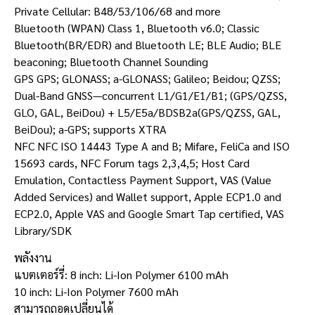
Private Cellular: B48/53/106/68 and more
Bluetooth (WPAN) Class 1, Bluetooth v6.0; Classic
Bluetooth(BR/EDR) and Bluetooth LE; BLE Audio; BLE
beaconing; Bluetooth Channel Sounding
GPS GPS; GLONASS; a-GLONASS; Galileo; Beidou; QZSS;
Dual-Band GNSS—concurrent L1/G1/E1/B1; (GPS/QZSS,
GLO, GAL, BeiDou) + L5/E5a/BDSB2a(GPS/QZSS, GAL,
BeiDou); a-GPS; supports XTRA
NFC NFC ISO 14443 Type A and B; Mifare, FeliCa and ISO
15693 cards, NFC Forum tags 2,3,4,5; Host Card
Emulation, Contactless Payment Support, VAS (Value
Added Services) and Wallet support, Apple ECP1.0 and
ECP2.0, Apple VAS and Google Smart Tap certified, VAS
Library/SDK
พลังงาน
แบตเตอร์รี่: 8 inch: Li-Ion Polymer 6100 mAh
10 inch: Li-Ion Polymer 7600 mAh
สามารถถอดเปลี่ยนได้