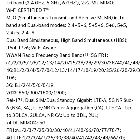
Tri-band (2.4 GHz, 5 GHz, 6 GHz⁷), 2×2 MU-MIMO;
Wi-Fi CERTIFIED 7™;
MLO (Simultaneous Transmit and Receive MLMR) in Tri-
band and Dual-band modes: 2.4+5+6, 5+5+6, 5+6, 5+5,
2.4+5, 2.4+6;
Dual Band Simultaneous, High Band Simultaneous (HBS);
IPv4, IPv6; Wi-Fi Aware
WWAN Radio Frequency Band Bands¹¹: 5G FR1:
n1/2/3/5/7/8/12/13/14/20/25/26/28/29/30/38/40/41/48
4G:B1/2/3/4/5/7/8/12/13/14/17/18/19/20/25/26/28/29/
106;
3G: B1/2/4/5/6/8/19;
2G¹²: 850/900/1800/1900;
Rel-17⁶, Dual SIM/Dual Standby, Gigabit LTE-A, 5G NR Sub-
6 (NSA, SA), LTE/NR Carrier Aggregation (CA), LTE CA—Up
to 3DLCA, 2ULCA, NR CA: Up to 3DL, 2UL;
x4 DL MIMO¹¹: 5G
FR1:n1/2/3/7/25/30/38/40/41/48/66/70/77/78/7;
4G LTE:1/2/3/4/7/25/30/38/40/41/42/43/48/66/70;