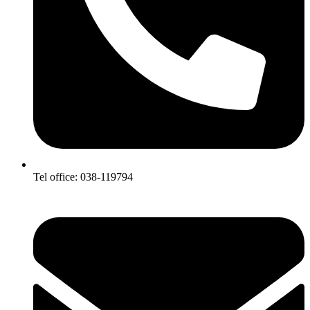
Tel office: 038-119794