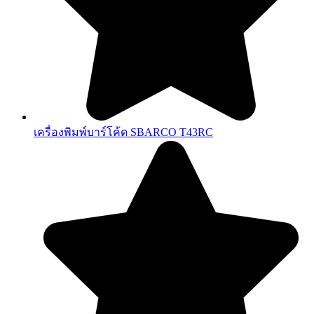
เครื่องพิมพ์บาร์โค้ด SBARCO T43RC