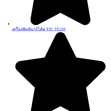
เครื่องพิมพ์บาร์โค้ด TSC TE210