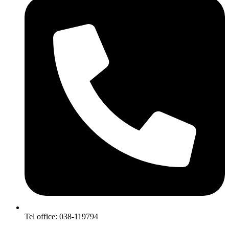
Tel office: 038-119794