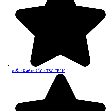
เครื่องพิมพ์บาร์โค้ด TSC TE210