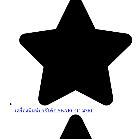
เครื่องพิมพ์บาร์โค้ด SBARCO T43RC