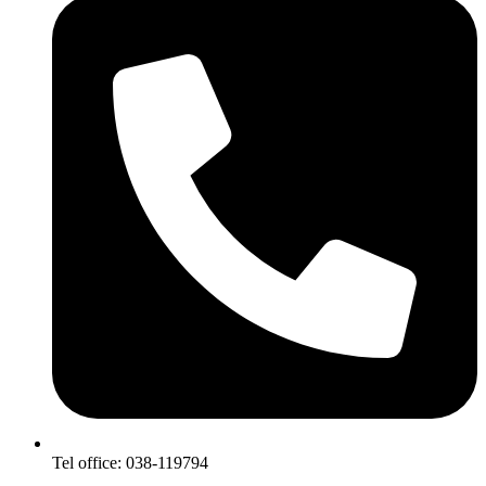
Tel office: 038-119794