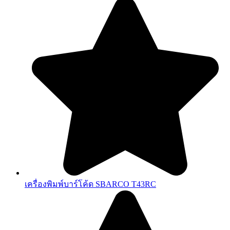
เครื่องพิมพ์บาร์โค้ด SBARCO T43RC