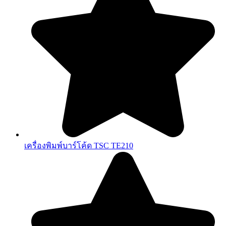
เครื่องพิมพ์บาร์โค้ด TSC TE210