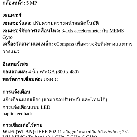
กล้องหน้า:
5 MP
เซนเซอร์
เซนเซอร์แสง:
ปรับความสว่างหน้าจออัตโนมัติ
เซนเซอร์จับการเคลื่อนไหว:
3-axis accelerometer กับ MEMS
Gyro
เครื่องวัดสนามแม่เหล็ก:
eCompass เพื่อตรวจจับทิศทางและการ
วางแนว
อินเทอร์เฟซ
จอแสดงผล:
4 นิ้ว WVGA (800 x 480)
พอร์ตการเชื่อมต่อ:
USB-C
การแจ้งเตือน
แจ้งเตือนแบบเสียง (สามารถปรับระดับและโทนได้)
การแจ้งเตือนแบบ LED
haptic feedback
การเชื่อมต่อไร้สาย
Wi-Fi (WLAN):
IEEE 802.11 a/b/g/n/ac/ax/d/h/i/r/k/v/w/mc; 2×2