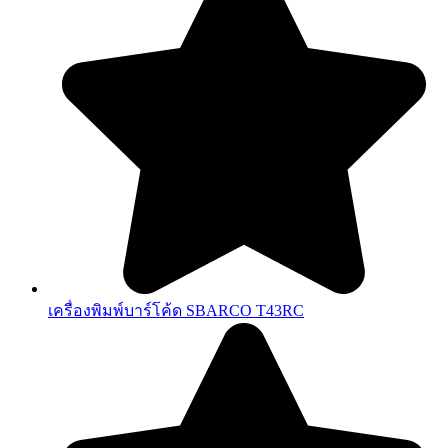
เครื่องพิมพ์บาร์โค้ด SBARCO T43RC