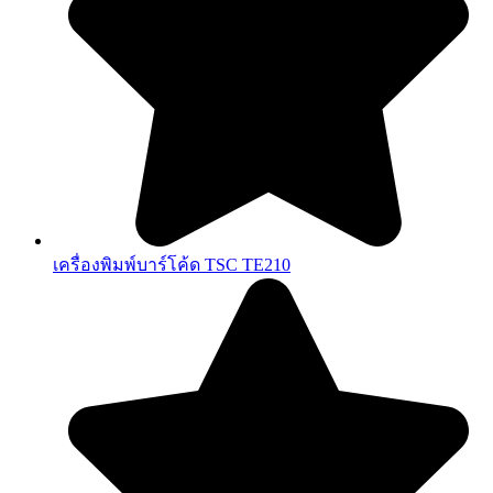
เครื่องพิมพ์บาร์โค้ด TSC TE210