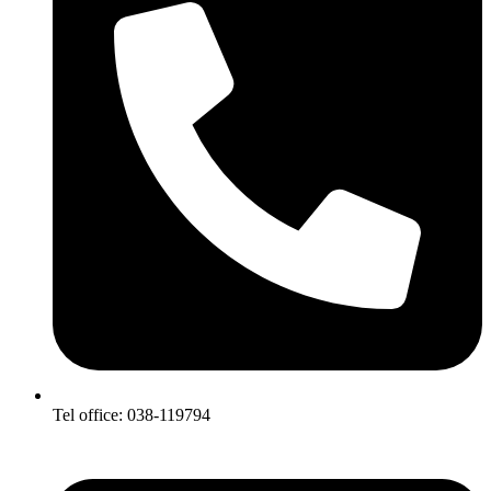
Tel office: 038-119794