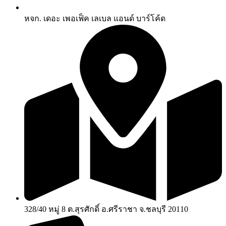
หจก. เดอะ เพอเฟ็ค เลเบล แอนด์ บาร์โค้ด
328/40 หมู่ 8 ต.สุรศักดิ์ อ.ศรีราชา จ.ชลบุรี 20110