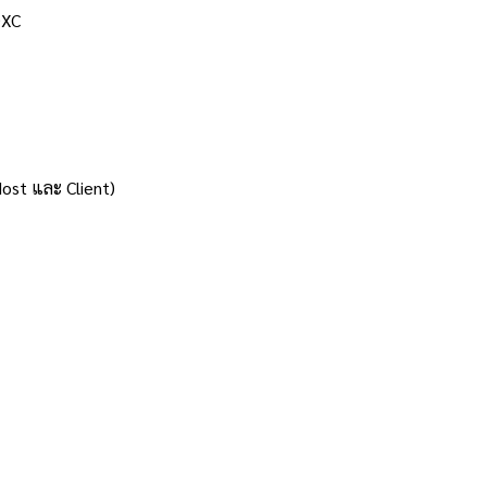
DXC
ost และ Client)