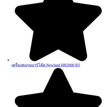
เครื่องสแกนบาร์โค้ด Newland HR2000 BT