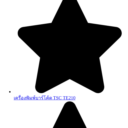
เครื่องพิมพ์บาร์โค้ด TSC TE210