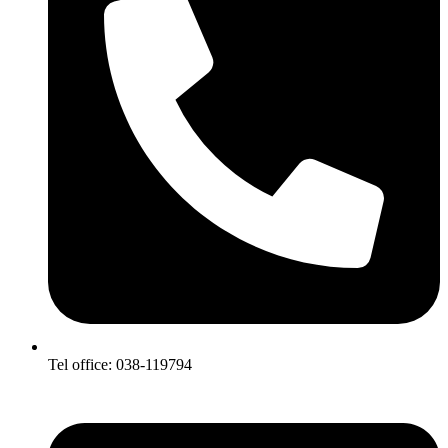
Tel office: 038-119794