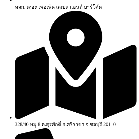
หจก. เดอะ เพอเฟ็ค เลเบล แอนด์ บาร์โค้ด
328/40 หมู่ 8 ต.สุรศักดิ์ อ.ศรีราชา จ.ชลบุรี 20110