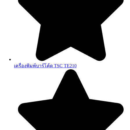
เครื่องพิมพ์บาร์โค้ด TSC TE210