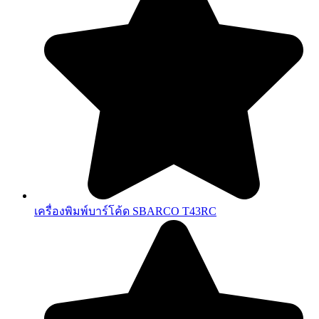
เครื่องพิมพ์บาร์โค้ด SBARCO T43RC