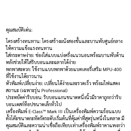
รายละเอียดสินค้า
คุณสมบัติเด่น:
โครงสร้างทนทาน: โครงสร้างผนังสองชั้นและบานพับศูนย์กลาง
ให้ความแข็งแรงทนทาน
ใส่กระดาษง่าย: ช่องใส่แบบแบ่งครึ่งแนวนอนพร้อมบานพับด้าน
หลังช่วยให้ใส่ริบบอนและฉลากได้ง่าย
พกพาสะดวก: ใช้งานแบบพกพาด้วยแบตเตอรี่เสริม MPU-400
ที่ใช้งานได้ยาวนาน
หัวพิมพ์เปลี่ยนง่าย: เปลี่ยนได้ง่ายและรวดเร็ว พร้อมไฟแสดง
สถานะ (เฉพาะรุ่น Professional)
ประหยัดค่าริบบอน: ริบบอนแกนขนาดหนึ่งนิ้วมีราคาถูกกว่าริบ
บอนเดสก์ท็อปขนาดเล็กทั่วไป
เครื่องพิมพ์ E-Class™ Mark III เป็นเครื่องพิมพ์ความร้อนแบบ
ตั้งโต๊ะขนาดกะทัดรัดระดับเริ่มต้นที่คุ้มค่าที่สุดรุ่นหนึ่งในตลาด มี
คุณสมบัติและความน่าเชื่อถือเทียบเท่าเครื่องพิมพ์ราคาแพงกว่า