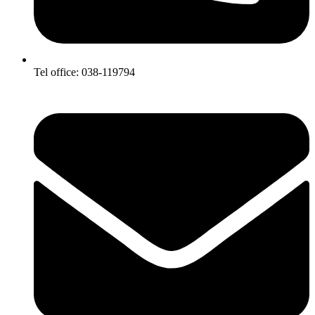
Tel office: 038-119794