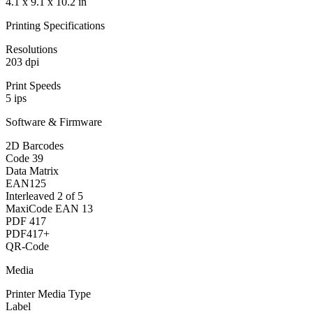
4.1 x 9.1 x 10.2 in
Printing Specifications
Resolutions
203 dpi
Print Speeds
5 ips
Software & Firmware
2D Barcodes
Code 39
Data Matrix
EAN125
Interleaved 2 of 5
MaxiCode EAN 13
PDF 417
PDF417+
QR-Code
Media
Printer Media Type
Label