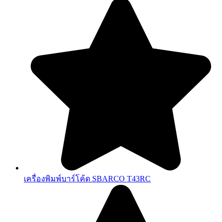
เครื่องพิมพ์บาร์โค้ด SBARCO T43RC