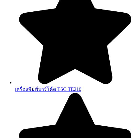
เครื่องพิมพ์บาร์โค้ด TSC TE210