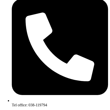
Tel office: 038-119794