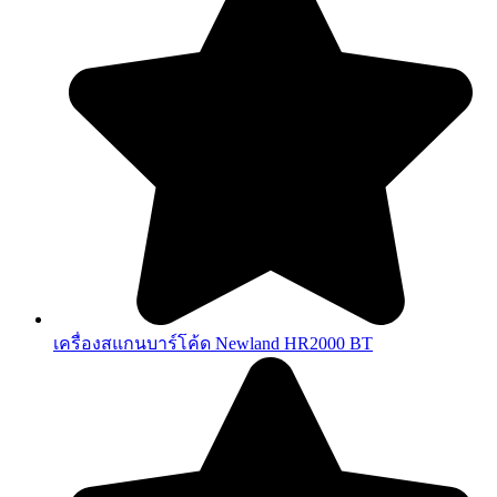
เครื่องสแกนบาร์โค้ด Newland HR2000 BT