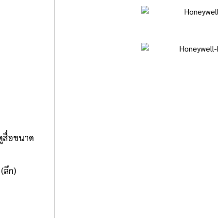
ูสื่อขนาด
(ลึก)