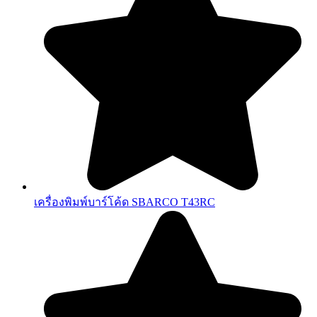
เครื่องพิมพ์บาร์โค้ด SBARCO T43RC