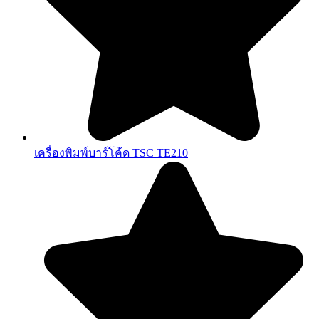
เครื่องพิมพ์บาร์โค้ด TSC TE210