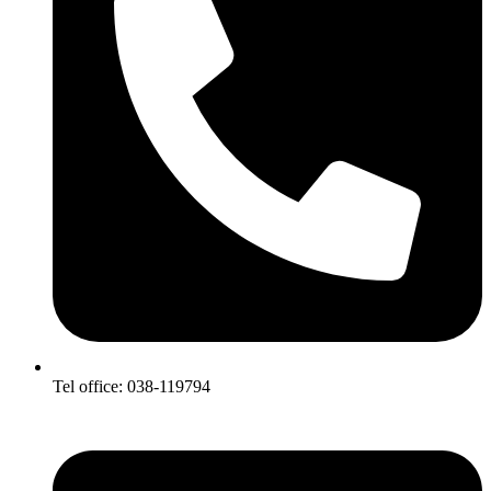
Tel office: 038-119794