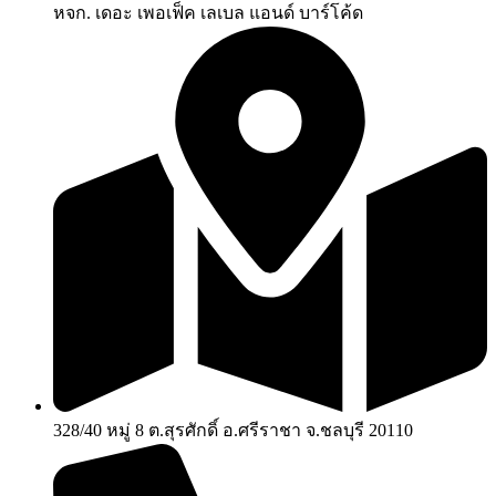
หจก. เดอะ เพอเฟ็ค เลเบล แอนด์ บาร์โค้ด
328/40 หมู่ 8 ต.สุรศักดิ์ อ.ศรีราชา จ.ชลบุรี 20110