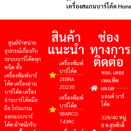
เครื่องสแกนบาร์โค้ด Hon
สินค้า
ช่อง
ศูนย์จําหน่าย
แนะนำ
ทางการ
อุปกรณ์เกี่ยวกับ
ติดต่อ
ระบบบาร์โค้ดทุก
เครื่องพิมพ์
ชนิด ทั้ง
บาร์โค้ด
หจก. เดอะ
เครื่องพิมพ์บาร์
ZEBRA
เพอเฟ็ค
โค้ด เครื่องอ่าน
ZD230
เลเบล
บาร์โค้ด เครื่อง
แอนด์ บาร์
เครื่องพิมพ์
อ่านบาร์โค้ดมือ
โค้ด
บาร์โค้ด
ถือ โปรแกรม
SBARCO
ออกแบบบาร์
328/40 หมู่
T43RC
โค้ด ผ้าหมึกริบ
8 ต.สุรศักดิ์