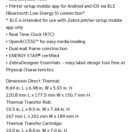
• Printer setup mobile app for Android and iOS via BLE
(Bluetooth Low Energy 5) connection*
* BLE is intended for use with Zebra printer setup mobile
app only
• Real Time Clock (RTC)
• OpenACCESS™ for easy media loading
• Dual-wall frame construction
• ENERGY STAR® certified
• ZebraDesigner Essentials – easy label design tool free at
Physical Characteristics
Dimension Direct Thermal:
8.69 in. L x 6.98 in. W x 5.93 in. H
220.8 mm L x 177.5 mm W x 150.7 mm H
Thermal Transfer Roll:
10.5 in. L x 8.0 in. W x 7.44 in. H
267 mm L x 202 mm W x 189 mm H
Thermal Transfer Cartridge:
10.0 in. L x 8.0 in. W x 7.0 in. H