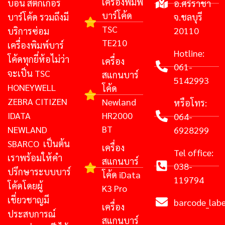
เครื่องพิมพ์
บอน สติ๊กเกอร์
อ.ศรีราชา
บาร์โค้ด
บาร์โค้ด รวมถึงมี
จ.ชลบุรี
TSC
20110
บริการซ่อม
TE210
เครื่องพิมพ์บาร์
Hotline:
โค้ดทุกยี่ห้อไม่ว่า
เครื่อง
061-
จะเป็น TSC
สแกนบาร์
5142993
HONEYWELL
โค้ด
ZEBRA CITIZEN
Newland
หรือโทร:
IDATA
HR2000
064-
BT
NEWLAND
6928299
SBARCO เป็นต้น
เครื่อง
Tel office:
เราพร้อมให้คำ
สแกนบาร์
038-
ปรึกษาระบบบาร์
โค้ด iData
119794
โค้ดโดยผู้
K3 Pro
เชี่ยวชาญมี
barcode_lab
เครื่อง
ประสบการณ์
สแกนบาร์