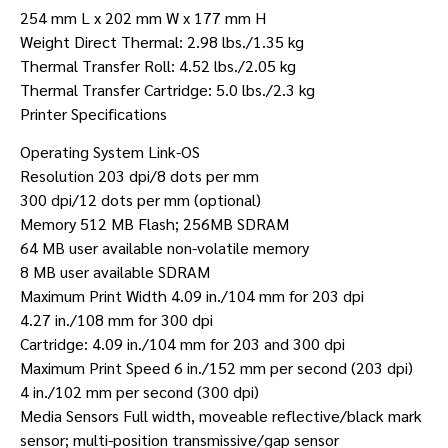
254 mm L x 202 mm W x 177 mm H
Weight Direct Thermal: 2.98 lbs./1.35 kg
Thermal Transfer Roll: 4.52 lbs./2.05 kg
Thermal Transfer Cartridge: 5.0 lbs./2.3 kg
Printer Specifications
Operating System Link-OS
Resolution 203 dpi/8 dots per mm
300 dpi/12 dots per mm (optional)
Memory 512 MB Flash; 256MB SDRAM
64 MB user available non-volatile memory
8 MB user available SDRAM
Maximum Print Width 4.09 in./104 mm for 203 dpi
4.27 in./108 mm for 300 dpi
Cartridge: 4.09 in./104 mm for 203 and 300 dpi
Maximum Print Speed 6 in./152 mm per second (203 dpi)
4 in./102 mm per second (300 dpi)
Media Sensors Full width, moveable reflective/black mark
sensor; multi-position transmissive/gap sensor