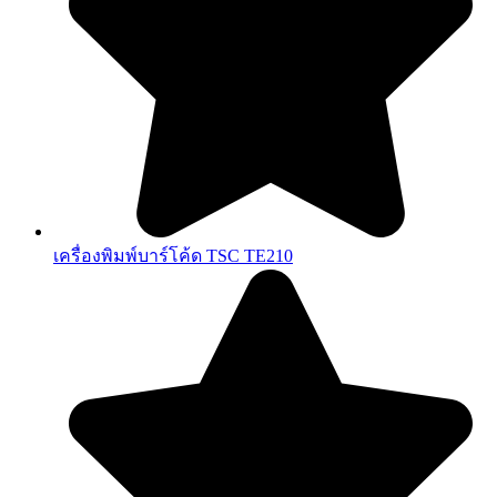
เครื่องพิมพ์บาร์โค้ด TSC TE210