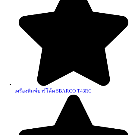
เครื่องพิมพ์บาร์โค้ด SBARCO T43RC