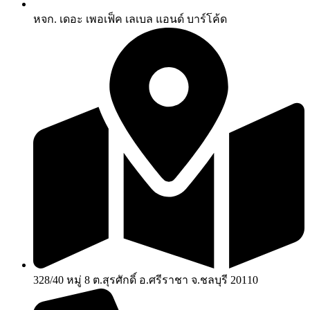
หจก. เดอะ เพอเฟ็ค เลเบล แอนด์ บาร์โค้ด
328/40 หมู่ 8 ต.สุรศักดิ์ อ.ศรีราชา จ.ชลบุรี 20110