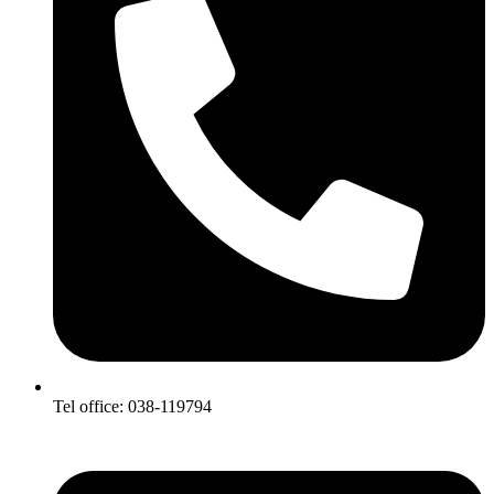
Tel office: 038-119794