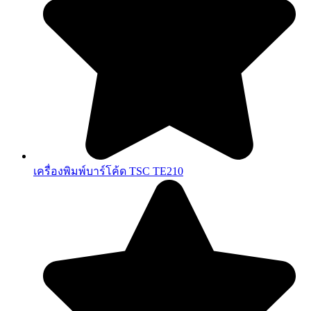
เครื่องพิมพ์บาร์โค้ด TSC TE210