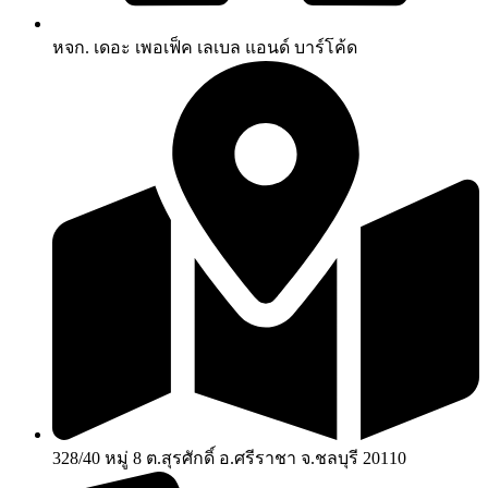
หจก. เดอะ เพอเฟ็ค เลเบล แอนด์ บาร์โค้ด
328/40 หมู่ 8 ต.สุรศักดิ์ อ.ศรีราชา จ.ชลบุรี 20110