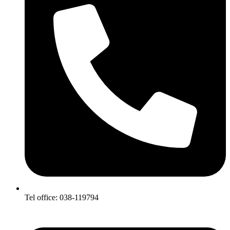
Tel office: 038-119794