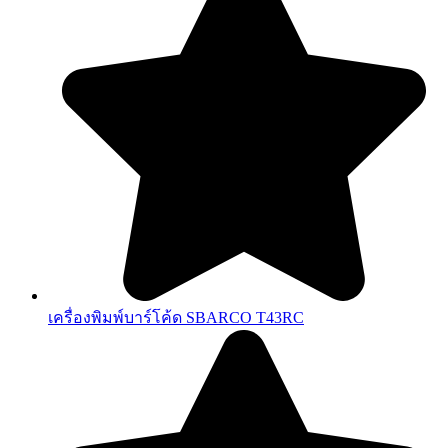
เครื่องพิมพ์บาร์โค้ด SBARCO T43RC