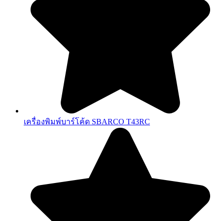
เครื่องพิมพ์บาร์โค้ด SBARCO T43RC