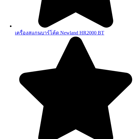
เครื่องสแกนบาร์โค้ด Newland HR2000 BT