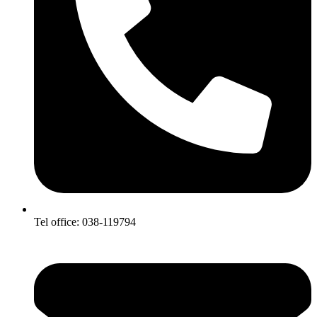
Tel office: 038-119794