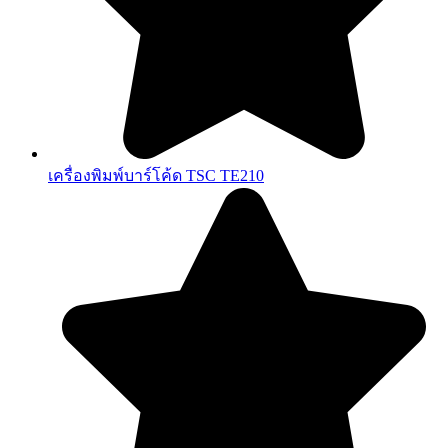
เครื่องพิมพ์บาร์โค้ด TSC TE210