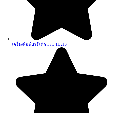
เครื่องพิมพ์บาร์โค้ด TSC TE210