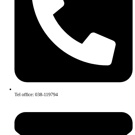
Tel office: 038-119794