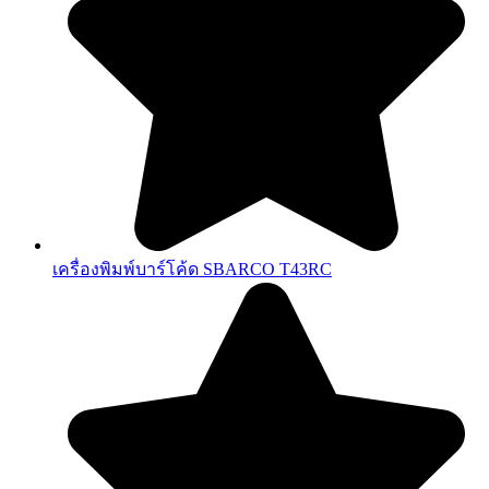
เครื่องพิมพ์บาร์โค้ด SBARCO T43RC