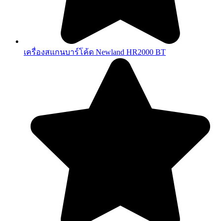
เครื่องสแกนบาร์โค้ด Newland HR2000 BT