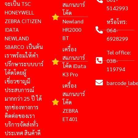
จะเป็น TSC
สแกนบาร์
5142993
HONEYWELL
โค้ด
ZEBRA CITIZEN
Newland
หรือโทร:
IDATA
HR2000
064-
BT
NEWLAND
6928299
SBARCO เป็นต้น
เครื่อง
Tel office:
เราพร้อมให้คำ
สแกนบาร์
038-
ปรึกษาระบบบาร์
โค้ด iData
119794
โค้ดโดยผู้
K3 Pro
เชี่ยวชาญมี
barcode_lab
เครื่อง
ประสบการณ์
สแกนบาร์
มากกว่า 25 ปี ได้
โค้ด
ทุกช่องทางการ
ZEBRA
ติดต่อของเรา
ET401
บริการจัดส่งทั่ว
ประเทศ สินค้าดี