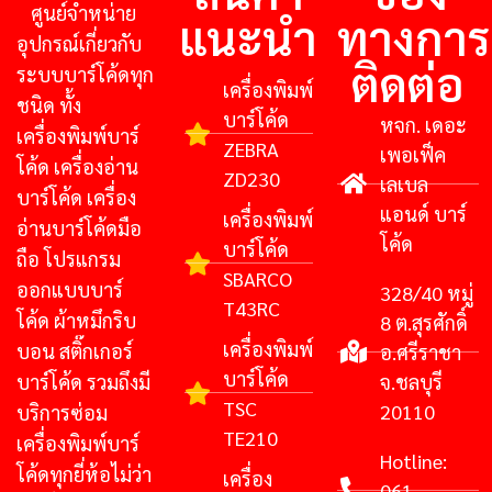
ศูนย์จําหน่าย
แนะนำ
ทางการ
อุปกรณ์เกี่ยวกับ
ติดต่อ
ระบบบาร์โค้ดทุก
เครื่องพิมพ์
ชนิด ทั้ง
บาร์โค้ด
หจก. เดอะ
เครื่องพิมพ์บาร์
ZEBRA
เพอเฟ็ค
โค้ด เครื่องอ่าน
ZD230
เลเบล
บาร์โค้ด เครื่อง
แอนด์ บาร์
เครื่องพิมพ์
อ่านบาร์โค้ดมือ
โค้ด
บาร์โค้ด
ถือ โปรแกรม
SBARCO
ออกแบบบาร์
328/40 หมู่
T43RC
โค้ด ผ้าหมึกริบ
8 ต.สุรศักดิ์
เครื่องพิมพ์
บอน สติ๊กเกอร์
อ.ศรีราชา
บาร์โค้ด
บาร์โค้ด รวมถึงมี
จ.ชลบุรี
TSC
20110
บริการซ่อม
TE210
เครื่องพิมพ์บาร์
Hotline:
โค้ดทุกยี่ห้อไม่ว่า
เครื่อง
061-