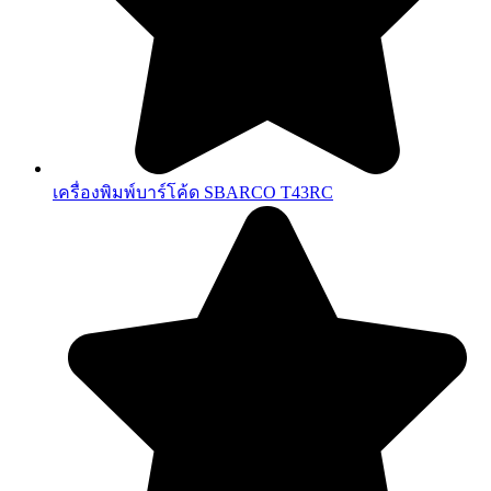
เครื่องพิมพ์บาร์โค้ด SBARCO T43RC