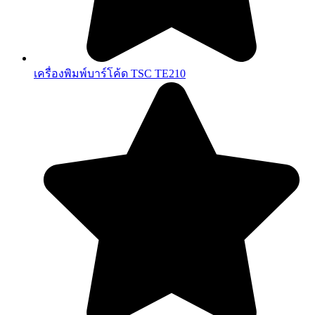
เครื่องพิมพ์บาร์โค้ด TSC TE210