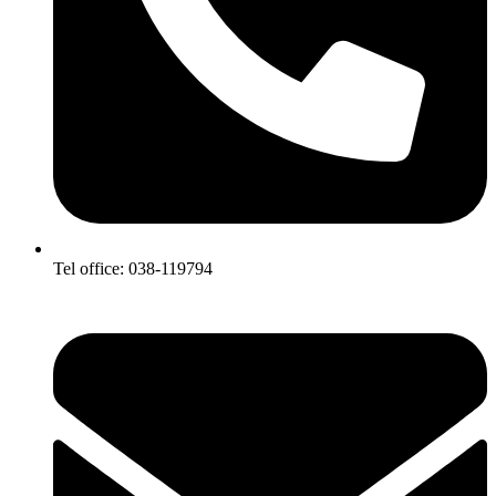
Tel office: 038-119794