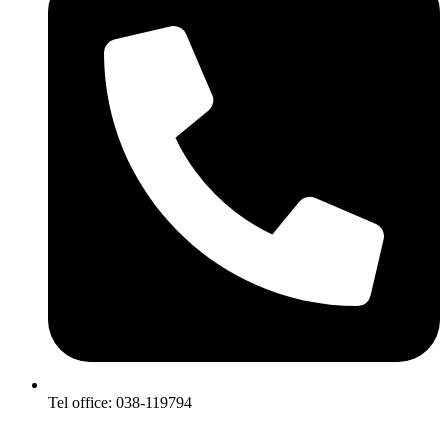
Tel office: 038-119794