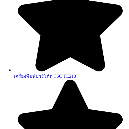
เครื่องพิมพ์บาร์โค้ด TSC TE210