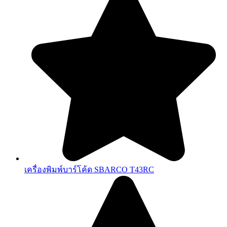
เครื่องพิมพ์บาร์โค้ด SBARCO T43RC