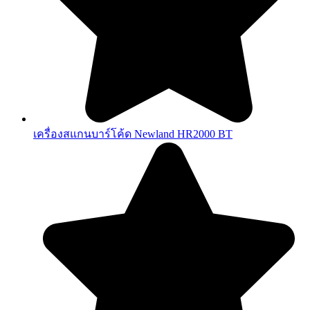
เครื่องสแกนบาร์โค้ด Newland HR2000 BT