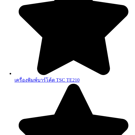
เครื่องพิมพ์บาร์โค้ด TSC TE210