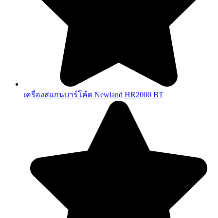
เครื่องสแกนบาร์โค้ด Newland HR2000 BT