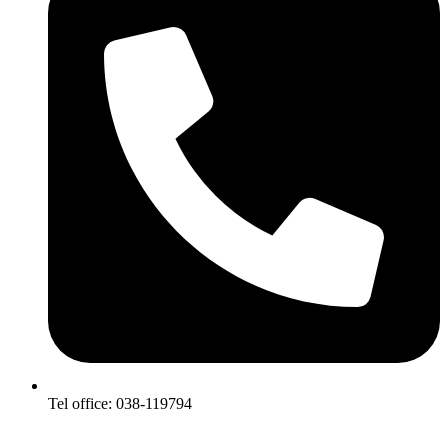
Tel office: 038-119794