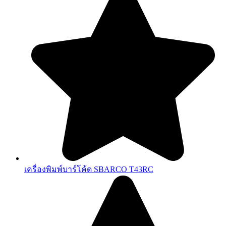
เครื่องพิมพ์บาร์โค้ด SBARCO T43RC