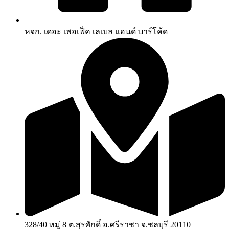
หจก. เดอะ เพอเฟ็ค เลเบล แอนด์ บาร์โค้ด
328/40 หมู่ 8 ต.สุรศักดิ์ อ.ศรีราชา จ.ชลบุรี 20110