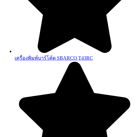
เครื่องพิมพ์บาร์โค้ด SBARCO T43RC