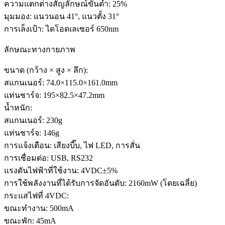
ความแตกต่างสัญลักษณ์ขั้นต่ำ: 25%
มุมมอง: แนวนอน 41°, แนวตั้ง 31°
การเล็งเป้า: ไดโอดเลเซอร์ 650nm
ลักษณะทางกายภาพ
ขนาด (กว้าง × สูง × ลึก):
สแกนเนอร์: 74.0×115.0×161.0mm
แท่นชาร์จ: 195×82.5×47.2mm
น้ำหนัก:
สแกนเนอร์: 230g
แท่นชาร์จ: 146g
การแจ้งเตือน: เสียงบี๊บ, ไฟ LED, การสั่น
การเชื่อมต่อ: USB, RS232
แรงดันไฟฟ้าที่ใช้งาน: 4VDC±5%
การใช้พลังงานที่ได้รับการจัดอันดับ: 2160mW (โดยเฉลี่ย)
กระแสไฟที่ 4VDC:
ขณะทำงาน: 500mA
ขณะพัก: 45mA