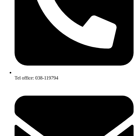
Tel office: 038-119794