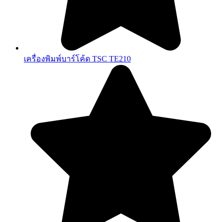
เครื่องพิมพ์บาร์โค้ด TSC TE210