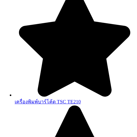
เครื่องพิมพ์บาร์โค้ด TSC TE210