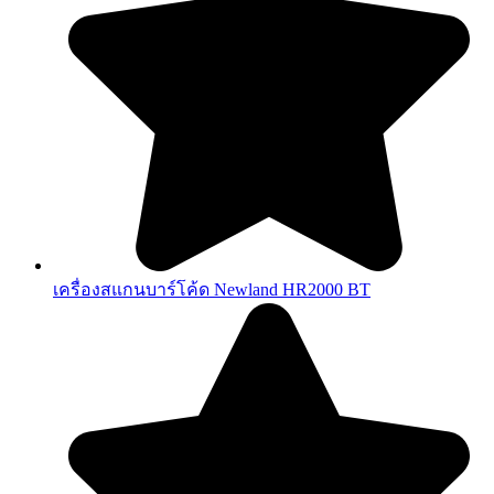
เครื่องสแกนบาร์โค้ด Newland HR2000 BT